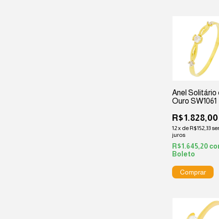
Anel Solitário
Ouro SW1061
R$1.828,00
12
x
de
R$152,33
s
juros
R$1.645,20
co
Boleto