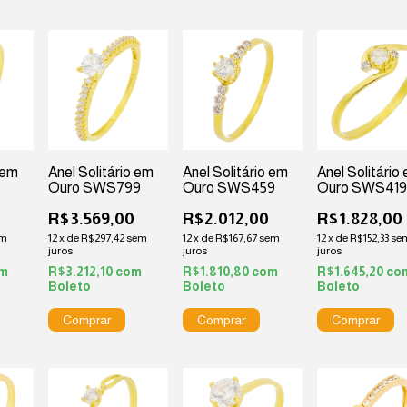
 em
Anel Solitário em
Anel Solitário em
Anel Solitário
Ouro SWS799
Ouro SWS459
Ouro SWS41
R$3.569,00
R$2.012,00
R$1.828,00
em
12
x
de
R$297,42
sem
12
x
de
R$167,67
sem
12
x
de
R$152,33
se
juros
juros
juros
m
R$3.212,10
com
R$1.810,80
com
R$1.645,20
co
Boleto
Boleto
Boleto