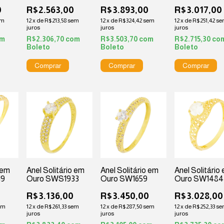
0
R$2.563,00
R$3.893,00
R$3.017,00
em
12
x
de
R$213,58
sem
12
x
de
R$324,42
sem
12
x
de
R$251,42
se
juros
juros
juros
om
R$2.306,70
com
R$3.503,70
com
R$2.715,30
co
Boleto
Boleto
Boleto
 em
Anel Solitário em
Anel Solitário em
Anel Solitário
19
Ouro SWS1933
Ouro SW1659
Ouro SW1484
0
R$3.136,00
R$3.450,00
R$3.028,00
em
12
x
de
R$261,33
sem
12
x
de
R$287,50
sem
12
x
de
R$252,33
se
juros
juros
juros