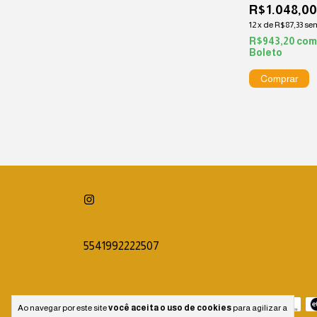
R$1.048,0
12
x
de
R$87,33
sem
R$943,20
co
Boleto
5541992222507
Meios de pagamento
Ao navegar por este site
você aceita o uso de cookies
para agilizar a