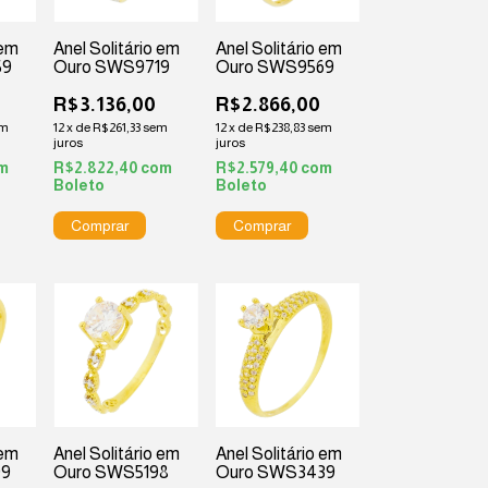
 em
Anel Solitário em
Anel Solitário em
59
Ouro SWS9719
Ouro SWS9569
R$3.136,00
R$2.866,00
em
12
x
de
R$261,33
sem
12
x
de
R$238,83
sem
juros
juros
m
R$2.822,40
com
R$2.579,40
com
Boleto
Boleto
 em
Anel Solitário em
Anel Solitário em
99
Ouro SWS5198
Ouro SWS3439