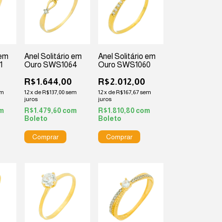
 em
Anel Solitário em
Anel Solitário em
1
Ouro SWS1064
Ouro SWS1060
R$1.644,00
R$2.012,00
em
12
x
de
R$137,00
sem
12
x
de
R$167,67
sem
juros
juros
m
R$1.479,60
com
R$1.810,80
com
Boleto
Boleto