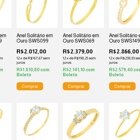
 em
Anel Solitário em
Anel Solitário em
Anel Solitário
9
Ouro SWS099
Ouro SWS069
Ouro SWS149
R$2.012,00
R$2.379,00
R$2.866,00
em
12
x
de
R$167,67
sem
12
x
de
R$198,25
sem
12
x
de
R$238,83
s
juros
juros
juros
om
R$1.810,80
com
R$2.141,10
com
R$2.579,40
co
Boleto
Boleto
Boleto