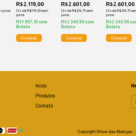
0
R$2.119,00
R$2.601,00
R$2.601,00
 juros
12
x
de
R$176,58
sem
12
x
de
R$216,75
sem
12
x
de
R$216,75
se
juros
juros
juros
m
R$1.907,10
com
R$2.340,90
com
R$2.340,90
co
Boleto
Boleto
Boleto
Início
N
Produtos
Contato
Copyright Show das Alianças - 