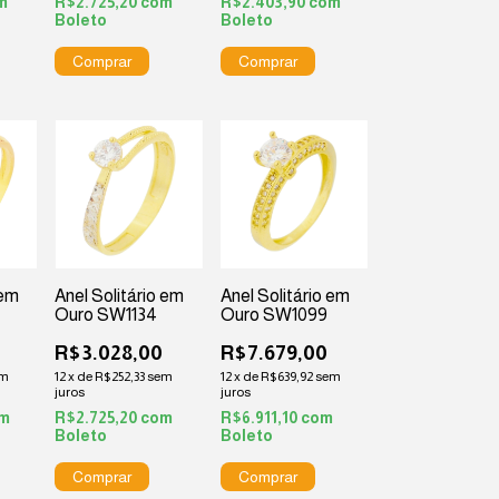
m
R$2.725,20
com
R$2.403,90
com
Boleto
Boleto
 em
Anel Solitário em
Anel Solitário em
Ouro SW1134
Ouro SW1099
R$3.028,00
R$7.679,00
em
12
x
de
R$252,33
sem
12
x
de
R$639,92
sem
juros
juros
m
R$2.725,20
com
R$6.911,10
com
Boleto
Boleto