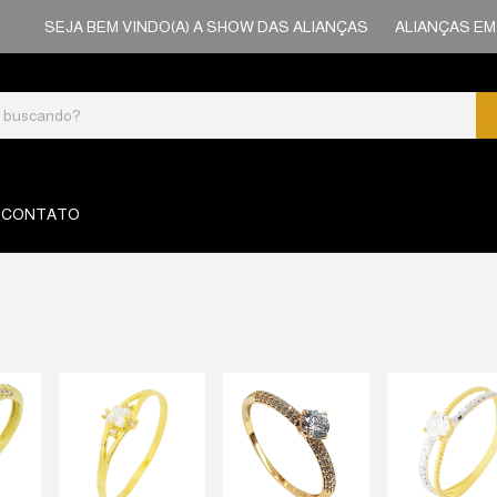
SEJA BEM VINDO(A) A SHOW DAS ALIANÇAS
ALIANÇAS EM OURO
CONTATO