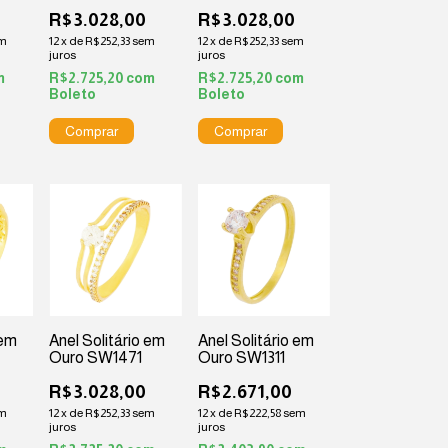
R$3.028,00
R$3.028,00
m
12
x
de
R$252,33
sem
12
x
de
R$252,33
sem
juros
juros
m
R$2.725,20
com
R$2.725,20
com
Boleto
Boleto
 em
Anel Solitário em
Anel Solitário em
Ouro SW1471
Ouro SW1311
R$3.028,00
R$2.671,00
m
12
x
de
R$252,33
sem
12
x
de
R$222,58
sem
juros
juros