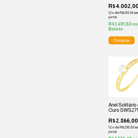
R$4.002,0
12
x
de
R$333,50
s
juros
R$3.601,80
c
Boleto
Anel Solitário
Ouro SWS27
R$2.866,0
12
x
de
R$238,83
s
juros