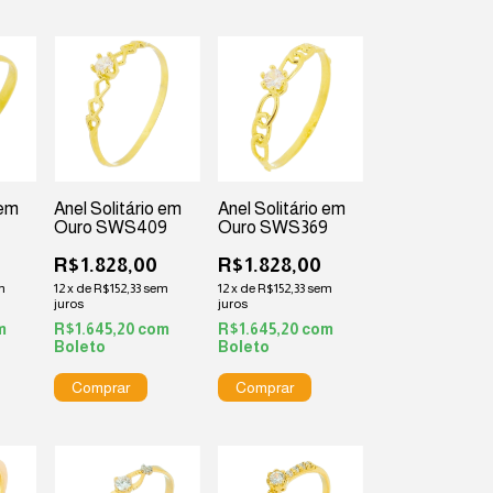
 em
Anel Solitário em
Anel Solitário em
9
Ouro SWS409
Ouro SWS369
R$1.828,00
R$1.828,00
m
12
x
de
R$152,33
sem
12
x
de
R$152,33
sem
juros
juros
m
R$1.645,20
com
R$1.645,20
com
Boleto
Boleto