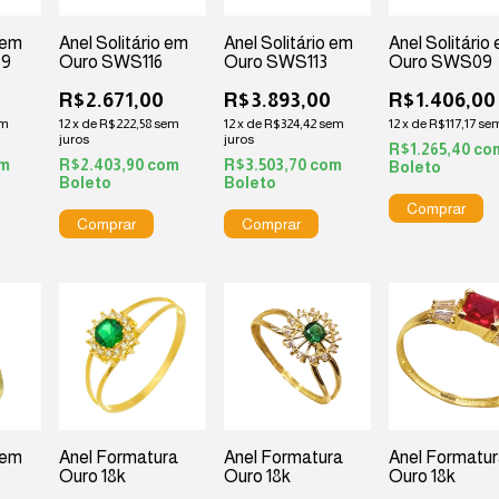
 em
Anel Solitário em
Anel Solitário em
Anel Solitário
59
Ouro SWS116
Ouro SWS113
Ouro SWS09
R$2.671,00
R$3.893,00
R$1.406,00
em
12
x
de
R$222,58
sem
12
x
de
R$324,42
sem
12
x
de
R$117,17
sem
juros
juros
R$1.265,40
co
m
R$2.403,90
com
R$3.503,70
com
Boleto
Boleto
Boleto
 em
Anel Formatura
Anel Formatura
Anel Formatu
Ouro 18k
Ouro 18k
Ouro 18k