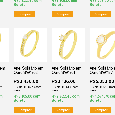
om
R$2.822,40
com
R$3.105,00
com
R$2.725,20
co
Boleto
Boleto
Boleto
 em
Anel Solitário em
Anel Solitário em
Anel Solitário
Ouro SW1302
Ouro SW1301
Ouro SW1157
0
R$3.450,00
R$3.136,00
R$5.083,00
em
12
x
de
R$287,50
sem
12
x
de
R$261,33
sem
12
x
de
R$423,58
s
juros
juros
juros
om
R$3.105,00
com
R$2.822,40
com
R$4.574,70
co
Boleto
Boleto
Boleto