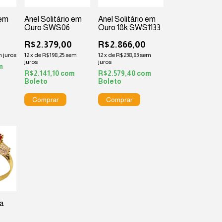
 em
Anel Solitário em
Anel Solitário em
Ouro SWS06
Ouro 18k SWS1133
R$2.379,00
R$2.866,00
 juros
12
x
de
R$198,25
sem
12
x
de
R$238,83
sem
juros
juros
m
R$2.141,10
com
R$2.579,40
com
Boleto
Boleto
ra