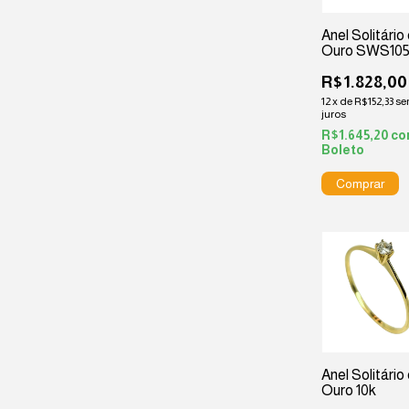
Anel Solitário
Ouro SWS10
R$1.828,00
12
x
de
R$152,33
s
juros
R$1.645,20
co
Boleto
Anel Solitário
Ouro 10k