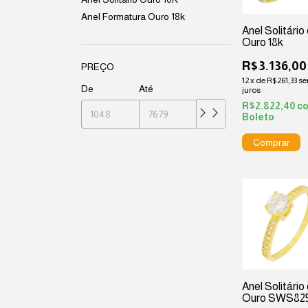
Anel Formatura Ouro 18k
Anel Solitário
Ouro 18k
R$3.136,00
PREÇO
12
x
de
R$261,33
s
De
Até
juros
R$2.822,40
c
Boleto
Anel Solitário
Ouro SWS82