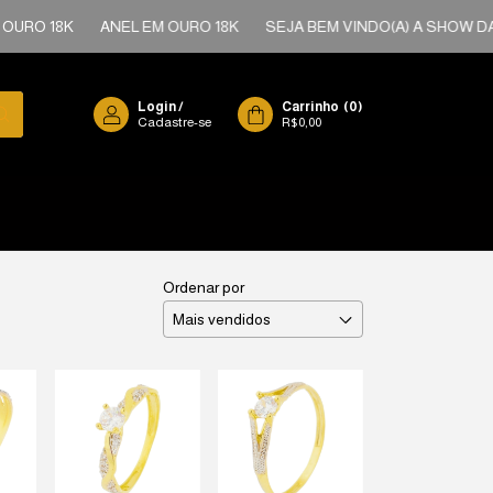
 18K
ANEL EM OURO 18K
SEJA BEM VINDO(A) A SHOW DAS AL
Login
/
Carrinho
(
0
)
Cadastre-se
R$0,00
Ordenar por