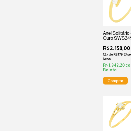
Anel Solitário
Ouro SWS24
R$2.158,00
12
x
de
R$179,83
s
juros
R$1.942,20
c
Boleto