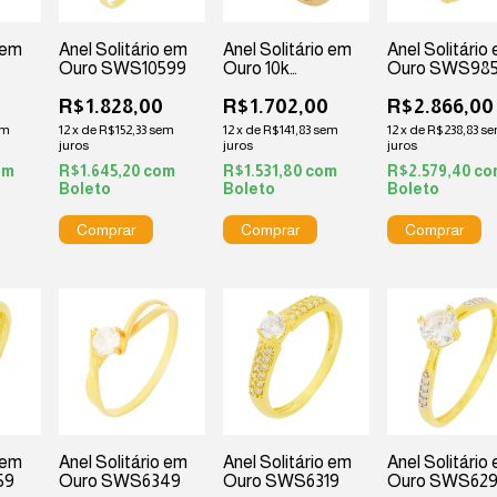
 em
Anel Solitário em
Anel Solitário em
Anel Solitário
Ouro SWS10599
Ouro 10k
Ouro SWS98
Cravejado
R$1.828,00
R$1.702,00
R$2.866,00
em
12
x
de
R$152,33
sem
12
x
de
R$141,83
sem
12
x
de
R$238,83
s
juros
juros
juros
om
R$1.645,20
com
R$1.531,80
com
R$2.579,40
co
Boleto
Boleto
Boleto
 em
Anel Solitário em
Anel Solitário em
Anel Solitário
59
Ouro SWS6349
Ouro SWS6319
Ouro SWS62