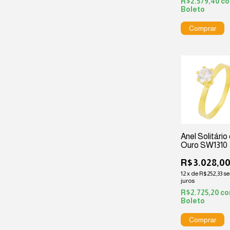
R$2.579,40
c
Boleto
Anel Solitário
Ouro SW1310
R$3.028,0
12
x
de
R$252,33
s
juros
R$2.725,20
c
Boleto