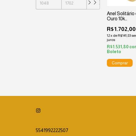
Anel Solitário
Ouro 10k
Cravejado
R$1.702,00
12
x
de
R$141,83
s
juros
R$1.531,80
co
Boleto
5541992222507