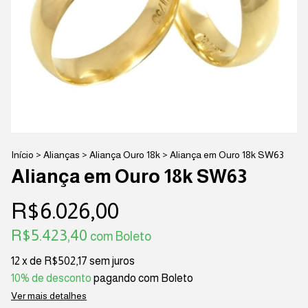
Início
>
Alianças
>
Aliança Ouro 18k
>
Aliança em Ouro 18k SW63
Aliança em Ouro 18k SW63
R$6.026,00
R$5.423,40
com
Boleto
12
x de
R$502,17
sem juros
10% de desconto
pagando com Boleto
Ver mais detalhes