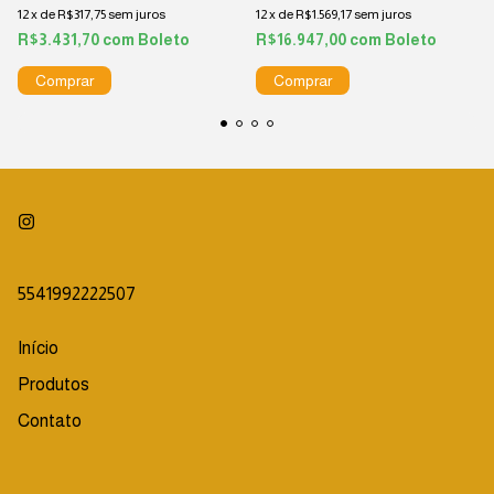
12
x
de
R$317,75
sem juros
12
x
de
R$1.569,17
sem juros
R$3.431,70
com
Boleto
R$16.947,00
com
Boleto
5541992222507
Início
Produtos
Contato