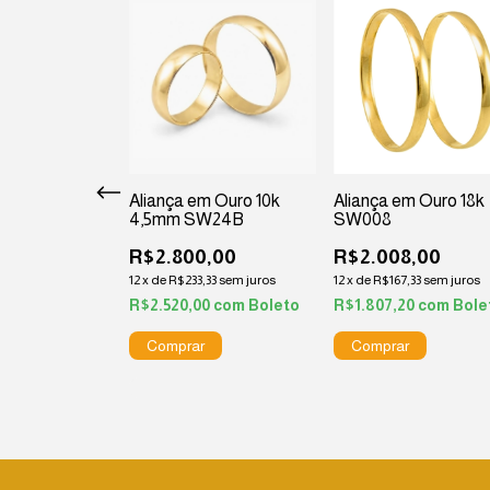
m Ouro 10k
Aliança em Ouro 10k
Aliança em Ouro 18k
4,5mm SW24B
SW008
,00
R$2.800,00
R$2.008,00
,67
sem juros
12
x
de
R$233,33
sem juros
12
x
de
R$167,33
sem juros
00
com
Boleto
R$2.520,00
com
Boleto
R$1.807,20
com
Bole