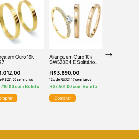
ança em Ouro 18k
Aliança em Ouro 10k
Aliança em Our
27
SW520B4 E Solitário
SW530
Ouro 10K
.012,00
R$3.890,00
R$3.132,00
e
R$251,00
sem juros
12
x
de
R$324,17
sem juros
12
x
de
R$261,00
sem
.710,80
com
Boleto
R$3.501,00
com
Boleto
R$2.818,80
co