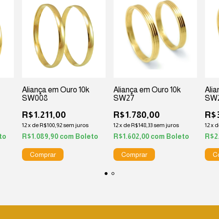
Aliança em Ouro 10k
Aliança em Ouro 10k
Ali
SW008
SW27
SW
R$1.211,00
R$1.780,00
R$3
12
x
de
R$100,92
sem juros
12
x
de
R$148,33
sem juros
12
x
d
to
R$1.089,90
com
Boleto
R$1.602,00
com
Boleto
R$2