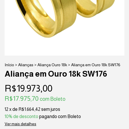
Início
>
Alianças
>
Aliança Ouro 18k
>
Aliança em Ouro 18k SW176
Aliança em Ouro 18k SW176
R$19.973,00
R$17.975,70
com
Boleto
12
x de
R$1.664,42
sem juros
10% de desconto
pagando com Boleto
Ver mais detalhes