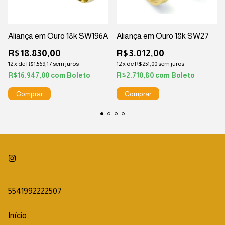
Aliança em Ouro 18k SW196A
Aliança em Ouro 18k SW27
R$18.830,00
R$3.012,00
12
x
de
R$1.569,17
sem juros
12
x
de
R$251,00
sem juros
R$16.947,00
com
Boleto
R$2.710,80
com
Boleto
5541992222507
Início